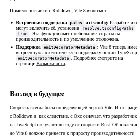
Помимо поставки с Rolldown, Vite 8 включает:
Встроенная поддержка
из tsconfig:
Разработчик
paths
могут включить её, установив
resolve.tsconfigPaths
. Эта функция имеет небольшие затраты на
true
производительность и по умолчанию отключена.
Поддержка
:
Vite 8 теперь име
emitDecoratorMetadata
встроенную автоматическую поддержку опции TypeScrip
. Подробнее смотрите на
emitDecoratorMetadata
странице
Возможности
.
Взгляд в будущее
Скорость всегда была определяющей чертой Vite. Интеграц
с Rolldown и, как следствие, с Oxc означает, что разработчи
на JavaScript получают выгоду от скорости Rust. Обновлени
до Vite 8 должно привести к приросту производительности