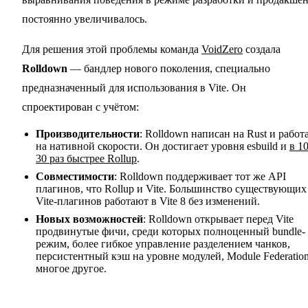
постоянно увеличивалось.
Для решения этой проблемы команда
VoidZero
создала
Rolldown
— бандлер нового поколения, специально
предназначенный для использования в Vite. Он
спроектирован с учётом:
Производительности
: Rolldown написан на Rust и работ
на нативной скорости. Он достигает уровня esbuild и
в 1
30 раз быстрее Rollup
.
Совместимости
: Rolldown поддерживает тот же API
плагинов, что Rollup и Vite. Большинство существующих
Vite-плагинов работают в Vite 8 без изменений.
Новых возможностей
: Rolldown открывает перед Vite
продвинутые фичи, среди которых полноценный bundle-
режим, более гибкое управление разделением чанков,
персистентный кэш на уровне модулей, Module Federatio
многое другое.