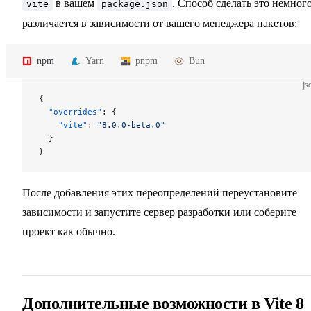
в вашем
. Способ сделать это немног
vite
package.json
различается в зависимости от вашего менеджера пакетов:
npm
Yarn
pnpm
Bun
js
{
  "overrides"
: {
    "vite"
: 
"8.0.0-beta.0"
  }
}
После добавления этих переопределений переустановите
зависимости и запустите сервер разработки или соберите
проект как обычно.
Дополнительные возможности в Vite 8