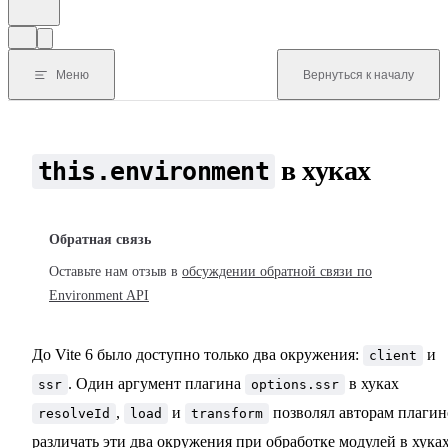
Меню
Вернуться к началу
в хуках
this.environment
Обратная связь
Оставьте нам отзыв в
обсуждении обратной связи по
Environment API
До Vite 6 было доступно только два окружения:
и
client
. Один аргумент плагина
в хуках
ssr
options.ssr
,
и
позволял авторам плагин
resolveId
load
transform
различать эти два окружения при обработке модулей в хука