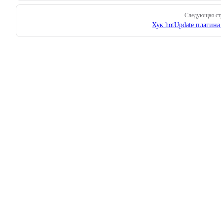
Следующая ст
Хук hotUpdate плагин