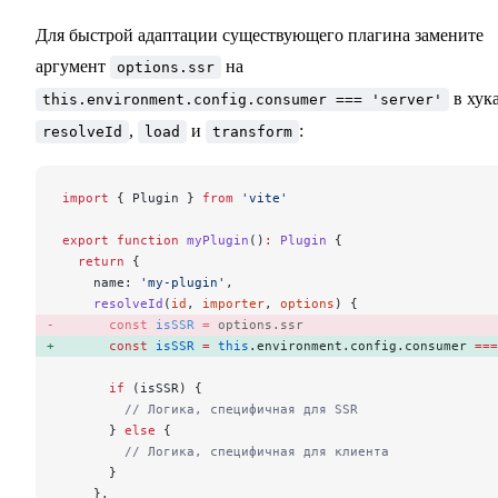
Для быстрой адаптации существующего плагина замените
аргумент
на
options.ssr
в хук
this.environment.config.consumer === 'server'
,
и
:
resolveId
load
transform
import
 { Plugin } 
from
 'vite'
export
 function
 myPlugin
()
:
 Plugin
 {
  return
 {
    name: 
'my-plugin'
,
    resolveId
(
id
, 
importer
, 
options
) {
      const
 isSSR
 =
 options.ssr 
      const
 isSSR
 =
 this
.environment.config.consumer 
===
      if
 (isSSR) {
        // Логика, специфичная для SSR
      } 
else
 {
        // Логика, специфичная для клиента
      }
    },