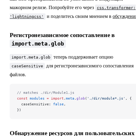
мажорном релизе. Попробуйте его через
css.transformer:
и поделитесь своим мнением в
обсуждени
'lightningcss'
Регистронезависимое сопоставление в
import.meta.glob
теперь поддерживает опцию
import.meta.glob
для регистронезависимого сопоставления
caseSensitive
файлов.
// matches ./dir/Module1.js
const
 modules
 =
 import
.
meta
.
glob
(
'./dir/module*.js'
, {
  caseSensitive: 
false
,
})
Обнаружение ресурсов для пользовательских