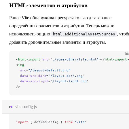
HTML-элементов и атрибутов
Ранее Vite обнаруживал ресурсы только для заранее
определённых элементов и атрибутов. Теперь можно
использовать опцию
, что
html.additionalAssetSources
добавить дополнительные элементы и атрибуты.
ht
<
html-import
 src
=
"./some/other/file.html"
></
html-import
>
<
img
  src
=
"/layout-default.png"
  data-src-dark
=
"/layout-dark.png"
  data-src-light
=
"/layout-light.png"
/>
vite.config.js
import
 { defineConfig } 
from
 'vite'