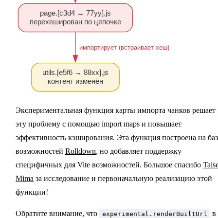
page.[c3d4 → 77yy].js
перехеширован по цепочке
  импортирует (встраивает хеш)
utils.[e5f6 → 88xx].js
контент изменён
Экспериментальная функция карты импорта чанков решает
эту проблему с помощью import maps и повышает
эффективность кэширования. Эта функция построена на баз
возможностей
Rolldown
, но добавляет поддержку
специфичных для Vite возможностей. Большое спасибо
Taise
Mima
за исследование и первоначальную реализацию этой
функции!
Обратите внимание, что
в
experimental.renderBuiltUrl