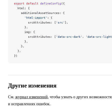
export
 default
 defineConfig
({
  html: {
    additionalAssetSources: {
      'html-import'
: {
        srcAttributes: [
'src'
],
      },
      img: {
        srcAttributes: [
'data-src-dark'
, 
'data-src-light
      },
    },
  },
})
Другие изменения
См.
журнал изменений
, чтобы узнать о других возможностя
и исправлениях ошибок.