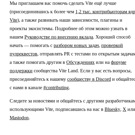
Мы приглашаем вас помочь сделать Vite ещё лучше
(присоединившись к более чем
1,2 тыс. контрибьюторам яд
Vite
), а также развивать наши зависимости, плагины и
проекты экосистемы. Подробнее об этом можно узнать в
нашем
Руководстве по внесению вклада
. Хороший способ
начать — помогать с
разбором новых задач
,
проверкой
пулреквестов
, отправлять PR с тестами по открытым задача
а также помогать другим в
Обсуждениях
или на
форуме
поддержки
сообщества Vite Land. Если у вас есть вопросы,
присоединяйтесь к нашему
сообществу в Discord
и общайте
с нами в канале
#contributing
.
Следите за новостями и общайтесь с другими разработчика
использующими Vite, подписавшись на нас в
Bluesky
,
X
ил
Mastodon
.