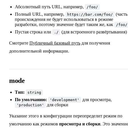
Абсолютный путь URL, например,
/foo/
Полный URL, например,
(часть
https://bar.com/foo/
происхождения не будет использоваться в режиме
разработки, поэтому значение будет таким же, как
/foo/
Пустая строка или
(для встроенного развёртывания)
./
Смотрите
Публичный базовый путь
для получения
дополнительной информации.
mode
Тип:
string
По умолчанию:
для просмотра,
'development'
для сборки
'production'
Указание этого в конфигурации переопределит режим по
умолчанию как режимов
просмотра и сборки
. Это значени