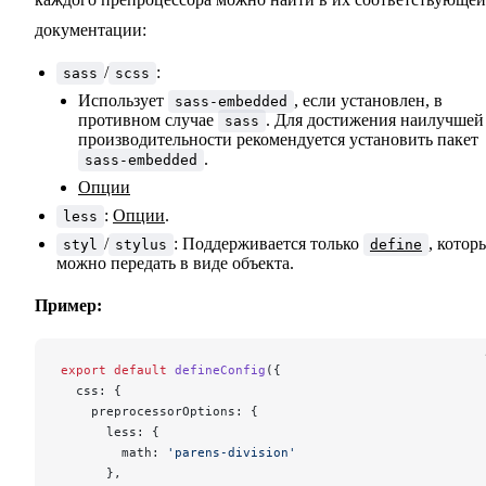
документации:
/
:
sass
scss
Использует
, если установлен, в
sass-embedded
противном случае
. Для достижения наилучшей
sass
производительности рекомендуется установить пакет
.
sass-embedded
Опции
:
Опции
.
less
/
: Поддерживается только
, котор
styl
stylus
define
можно передать в виде объекта.
Пример:
export
 default
 defineConfig
({
  css: {
    preprocessorOptions: {
      less: {
        math: 
'parens-division'
      },