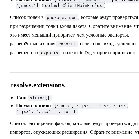
(
)
'jsnext']
defaultClientMainFields
Список полей в
, которые будут проверяться
package.json
при разрешении точки входа пакета. Обратите внимание, чт
это имеет меньший приоритет, чем условные экспорты,
разрешённые из поля
: если точка входа успешно
exports
разрешена из
, поле main будет проигнорировано.
exports
resolve.extensions
Тип:
string[]
По умолчанию:
['.mjs', '.js', '.mts', '.ts',
'.jsx', '.tsx', '.json']
Список расширений файлов, которые будут проверяться для
импортов, опускающих расширения. Обратите внимание, ч