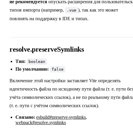
не рекомендуется
опускать расширения для пользовательс
типов импорта (например,
), так как это может
.vue
повлиять на поддержку в IDE и типах.
resolve.preserveSymlinks
Тип:
boolean
По умолчанию:
false
Включение этой настройки заставляет Vite определять
идентичность файла по исходному пути файла (т. е. пути бе
учёта символических ссылок), а не по реальному пути файл
(т. е. пути с учётом символических ссылок).
Связано:
esbuild#preserve-symlinks
,
webpack#resolve.symlinks