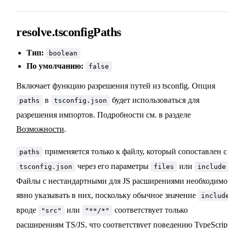
resolve.tsconfigPaths
Тип:
boolean
По умолчанию:
false
Включает функцию разрешения путей из tsconfig. Опция
в
будет использоваться для
paths
tsconfig.json
разрешения импортов. Подробности см. в разделе
Возможности
.
применяется только к файлу, который сопоставлен с
paths
через его параметры
или
tsconfig.json
files
include
Файлы с нестандартными для JS расширениями необходимо
явно указывать в них, поскольку обычное значение
includ
вроде
или
соответствует только
"src"
"**/*"
расширениям TS/JS, что соответствует поведению TypeScript