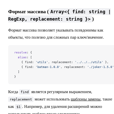
Формат массива (
Array<{ find: string |
)
RegExp, replacement: string }>
Формат массива позволяет указывать псевдонимы как
объекты, что полезно для сложных пар ключ/значение.
resolve
: {
  alias
: [
    { find: 
'utils'
, replacement: 
'../../../utils'
 },
    { find: 
'batman-1.0.0'
, replacement: 
'./joker-1.5.0'
  ]
}
Когда
является регулярным выражением,
find
может использовать
шаблоны замены
, такие
replacement
как
. Например, для удаления расширений можно
$1
использовать шаблон вроде следующего: