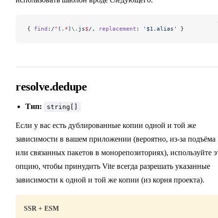
{ 
find
:
/
^
(
.
*
)
\.
js
$
/
, 
replacement
: 
'$1.alias'
 }
resolve.dedupe
Тип:
string[]
Если у вас есть дублированные копии одной и той же
зависимости в вашем приложении (вероятно, из-за подъёма
или связанных пакетов в монорепозиториях), используйте э
опцию, чтобы принудить Vite всегда разрешать указанные
зависимости к одной и той же копии (из корня проекта).
SSR + ESM