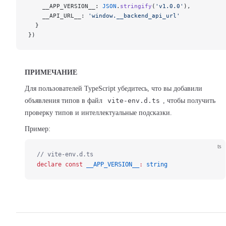
    __APP_VERSION__: 
JSON
.
stringify
(
'v1.0.0'
),
    __API_URL__: 
'window.__backend_api_url'
  }
})
ПРИМЕЧАНИЕ
Для пользователей TypeScript убедитесь, что вы добавили
объявления типов в файл
vite-env.d.ts
, чтобы получить
проверку типов и интеллектуальные подсказки.
Пример:
ts
// vite-env.d.ts
declare
 const
 __APP_VERSION__
:
 string