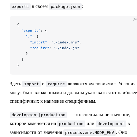
в своем
:
exports
package.json
js
{
  "exports"
: {
    "."
: {
      "import"
: 
"./index.mjs"
,
      "require"
: 
"./index.js"
    }
  }
}
Здесь
и
являются «условиями». Условия
import
require
могут быть вложенными и должны указываться от наиболее
специфичных к наименее специфичным.
— это специальное значение,
development|production
которое заменяется на
или
в
production
development
зависимости от значения
. Оно
process.env.NODE_ENV