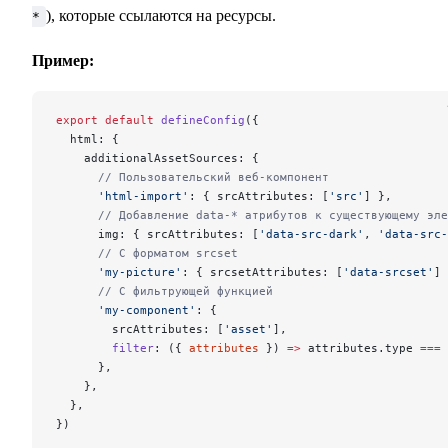
), которые ссылаются на ресурсы.
*
Пример:
export
 default
 defineConfig
({
  html: {
    additionalAssetSources: {
      // Пользовательский веб-компонент
      'html-import'
: { srcAttributes: [
'src'
] },
      // Добавление data-* атрибутов к существующему эле
      img: { srcAttributes: [
'data-src-dark'
, 
'data-src-
      // С форматом srcset
      'my-picture'
: { srcsetAttributes: [
'data-srcset'
] 
      // С фильтрующей функцией
      'my-component'
: {
        srcAttributes: [
'asset'
],
        filter
: ({ 
attributes
 }) 
=>
 attributes.type 
===
 
      },
    },
  },
})