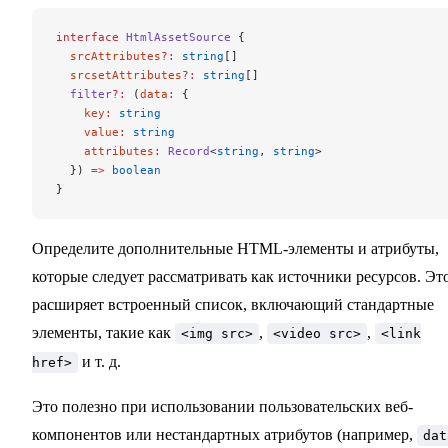
interface
 HtmlAssetSource
 {
  srcAttributes
?:
 string
[]
  srcsetAttributes
?:
 string
[]
  filter
?:
 (
data
:
 {
    key
:
 string
    value
:
 string
    attributes
:
 Record
<
string
, 
string
>
  }) 
=>
 boolean
}
Определите дополнительные HTML-элементы и атрибуты,
которые следует рассматривать как источники ресурсов. Эт
расширяет встроенный список, включающий стандартные
элементы, такие как
,
,
<img src>
<video src>
<link
и т. д.
href>
Это полезно при использовании пользовательских веб-
компонентов или нестандартных атрибутов (например,
dat