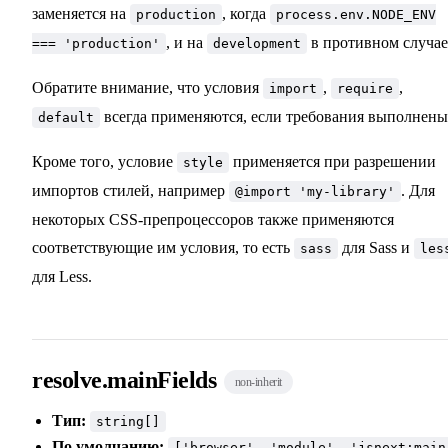
заменяется на
, когда
production
process.env.NODE_ENV
, и на
в противном случае
=== 'production'
development
Обратите внимание, что условия
,
,
import
require
всегда применяются, если требования выполнены
default
Кроме того, условие
применяется при разрешении
style
импортов стилей, например
. Для
@import 'my-library'
некоторых CSS-препроцессоров также применяются
соответствующие им условия, то есть
для Sass и
sass
les
для Less.
resolve.mainFields
non-inherit
Тип:
string[]
По умолчанию:
['browser', 'module', 'jsnext:main