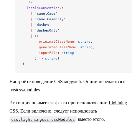
   */
  localsConvention
?:
    |
 'camelCase'
    |
 'camelCaseOnly'
    |
 'dashes'
    |
 'dashesOnly'
    |
 ((
        originalClassName
:
 string
,
        generatedClassName
:
 string
,
        inputFile
:
 string
      ) 
=>
 string
)
}
Настройте поведение CSS-модулей. Опции передаются в
postcss-modules
.
Эта опция не имеет эффекта при использовании
Lightning
CSS
. Если включено, следует использовать
вместо этого.
css.lightningcss.cssModules