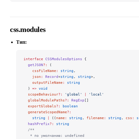
css.modules
Тип:
interface
 CSSModulesOptions
 {
  getJSON
?:
 (
    cssFileName
:
 string
,
    json
:
 Record
<
string
, 
string
>,
    outputFileName
:
 string
  ) 
=>
 void
  scopeBehaviour
?:
 'global'
 |
 'local'
  globalModulePaths
?:
 RegExp
[]
  exportGlobals
?:
 boolean
  generateScopedName
?:
    string
 |
 ((
name
:
 string
, 
filename
:
 string
, 
css
:
 s
  hashPrefix
?:
 string
  /**
   * по умолчанию: undefined