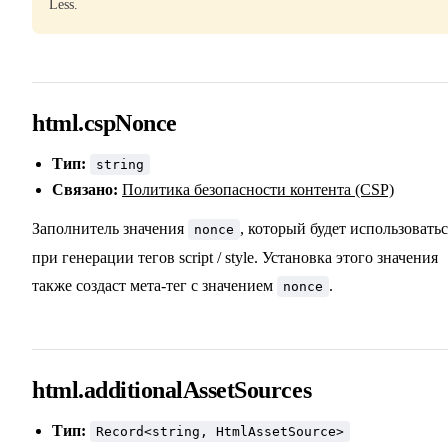
Less.
html.cspNonce
Тип:
string
Связано:
Политика безопасности контента (CSP)
Заполнитель значения
, который будет использоватьс
nonce
при генерации тегов script / style. Установка этого значения
также создаст мета-тег с значением
.
nonce
html.additionalAssetSources
Тип:
Record<string, HtmlAssetSource>