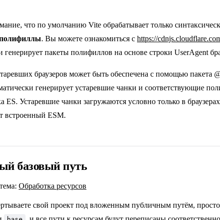
мание, что по умолчанию Vite обрабатывает только синтаксичес
 полифиллы
. Вы можете ознакомиться с
https://cdnjs.cloudflare.com
и генерирует пакеты полифиллов на основе строки UserAgent бра
таревших браузеров может быть обеспечена с помощью пакета
@
матически генерирует устаревшие чанки и соответствующие по
а ES. Устаревшие чанки загружаются условно только в браузерах
т встроенный ESM.
ый базовый путь
тема:
Обработка ресурсов
ёртываете свой проект под вложенным публичным путём, прост
и
, и все пути к ресурсам будут переписаны соответственн
base