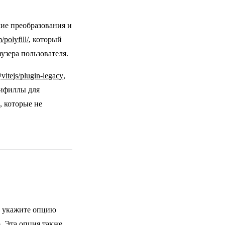
кие преобразования и
/polyfill/
, который
узера пользователя.
vitejs/plugin-legacy
,
лифиллы для
, которые не
о укажите опцию
о. Эта опция также