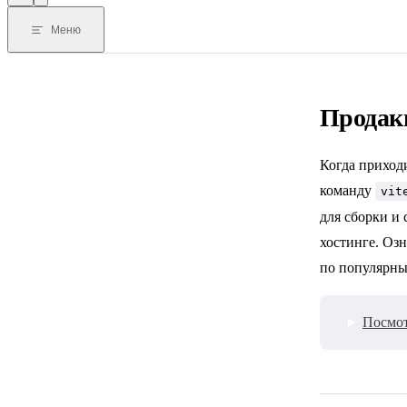
Меню
Продак
Когда приход
команду
vit
для сборки и 
хостинге. Озн
по популярны
Посмот