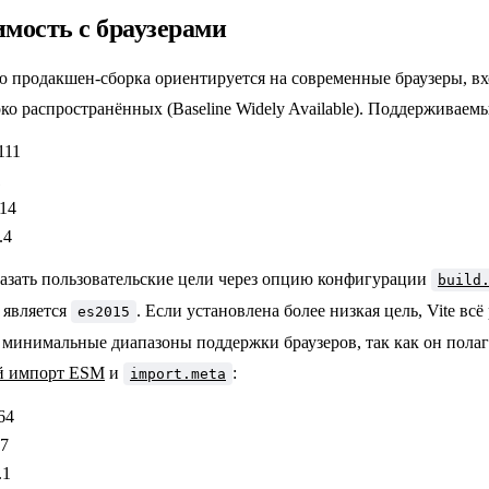
мость с браузерами
 продакшен-сборка ориентируется на современные браузеры, в
о распространённых (Baseline Widely Available). Поддерживаемы
111
1
114
.4
азать пользовательские цели через опцию конфигурации
build
 является
. Если установлена более низкая цель, Vite всё
es2015
и минимальные диапазоны поддержки браузеров, так как он полаг
й импорт ESM
и
:
import.meta
64
67
.1