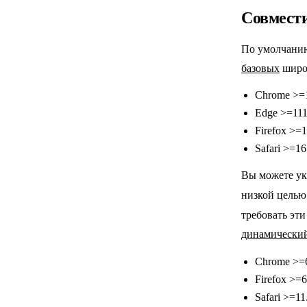
Совмести
По умолчанию
базовых
широк
Chrome >=
Edge >=11
Firefox >=
Safari >=16
Вы можете ук
низкой целью
требовать эт
динамически
Chrome >=
Firefox >=
Safari >=11