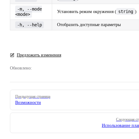
-m, --mode
string
Установить режим окружения (
)
<mode>
-h, --help
Отобразить доступные параметры
Предложить изменения
Обновлено:
Pager
Предыдущая страница
Возможности
Следующая ст
Использование пла