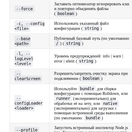
Заставить оптимизатор игнорировать кэш
--force
и повторно объединять файлы
boolean
(
)
-c, --config
Использовать указанный файл
string
<file>
конфигурации (
)
--base
Публичный базовый путь (по умолчанию:
/
string
<path>
) (
)
-l, --
Уровень предупреждений: info | warn |
logLevel
string
error | silent (
)
<level>
--
Разрешить/запретить очистку экрана при
boolean
clearScreen
подключении (
)
bundle
Используйте
для сборки
конфигурации с помощью Rolldown, или
--
runner
(экспериментально) для
configLoader
native
обработки её на лету, или
<loader>
(экспериментально) для загрузки с
помощью встроенной среды выполнения
bundle
(по умолчанию:
)
Запустить встроенный инспектор Node.js
--profile