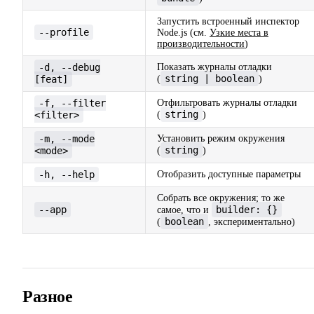
Запустить встроенный инспектор
--profile
Node.js (см.
Узкие места в
производительности
)
-d, --debug
Показать журналы отладки
string | boolean
[feat]
(
)
-f, --filter
Отфильтровать журналы отладки
string
<filter>
(
)
-m, --mode
Установить режим окружения
string
<mode>
(
)
-h, --help
Отобразить доступные параметры
Собрать все окружения; то же
--app
builder: {}
самое, что и
boolean
(
, экспериментально)
Разное