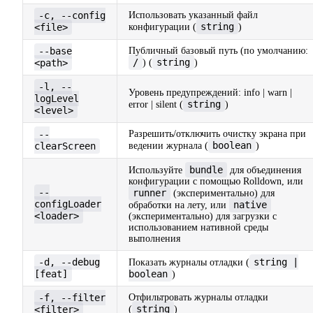
-c, --config
Использовать указанный файл
string
<file>
конфигурации (
)
--base
Публичный базовый путь (по умолчанию:
/
string
<path>
) (
)
-l, --
Уровень предупреждений: info | warn |
logLevel
string
error | silent (
)
<level>
--
Разрешить/отключить очистку экрана при
boolean
clearScreen
ведении журнала (
)
bundle
Используйте
для объединения
конфигурации с помощью Rolldown, или
--
runner
(экспериментально) для
configLoader
native
обработки на лету, или
<loader>
(экспериментально) для загрузки с
использованием нативной среды
выполнения
-d, --debug
string |
Показать журналы отладки (
[feat]
boolean
)
-f, --filter
Отфильтровать журналы отладки
string
<filter>
(
)