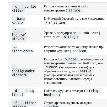
-c, --config
Использовать указанный файл
string
<file>
конфигурации (
)
--base
Публичный базовый путь (по умолчанию:
/
string
<path>
) (
)
-l, --
Уровень предупреждений: info | warn |
logLevel
string
error | silent (
)
<level>
--
Разрешить/отключить очистку экрана при
boolean
clearScreen
ведении журнала (
)
bundle
Используйте
для объединения
конфигурации с помощью Rolldown, или
--
runner
(экспериментально) для
configLoader
native
обработки на лету, или
<loader>
(экспериментально) для загрузки с
использованием нативной среды
выполнения
-d, --debug
string |
Показать журналы отладки (
[feat]
boolean
)
-f, --filter
Отфильтровать журналы отладки
string
(
)