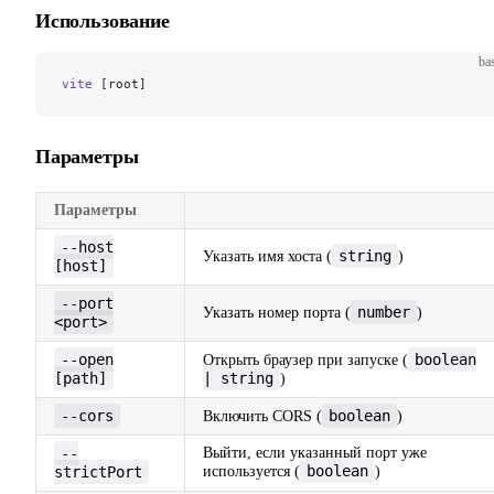
Использование
ba
vite
 [root]
Параметры
Параметры
--host
string
Указать имя хоста (
)
[host]
--port
number
Указать номер порта (
)
<port>
--open
boolean
Открыть браузер при запуске (
[path]
| string
)
--cors
boolean
Включить CORS (
)
--
Выйти, если указанный порт уже
boolean
strictPort
используется (
)