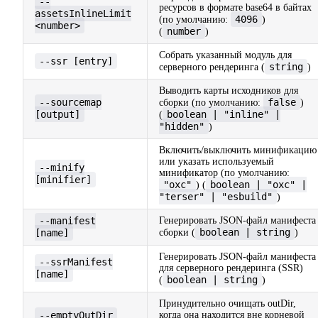
--
ресурсов в формате base64 в байтах
assetsInlineLimit
4096
(по умолчанию:
)
<number>
number
(
)
Собрать указанный модуль для
--ssr [entry]
string
серверного рендеринга (
)
Выводить карты исходников для
--sourcemap
false
сборки (по умолчанию:
)
[output]
boolean | "inline" |
(
"hidden"
)
Включить/выключить минификацию
или указать используемый
--minify
минификатор (по умолчанию:
[minifier]
"oxc"
boolean | "oxc" |
) (
"terser" | "esbuild"
)
--manifest
Генерировать JSON-файл манифеста
boolean | string
[name]
сборки (
)
Генерировать JSON-файл манифеста
--ssrManifest
для серверного рендеринга (SSR)
[name]
boolean | string
(
)
Принудительно очищать outDir,
--emptyOutDir
когда она находится вне корневой