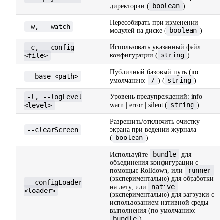
boolean
директории (
)
Пересобирать при изменении
-w, --watch
boolean
модулей на диске (
)
-c, --config
Использовать указанный файл
string
<file>
конфигурации (
)
Публичный базовый путь (по
--base <path>
/
string
умолчанию:
) (
)
-l, --logLevel
Уровень предупреждений: info |
string
<level>
warn | error | silent (
)
Разрешить/отключить очистку
--clearScreen
экрана при ведении журнала
boolean
(
)
bundle
Используйте
для
объединения конфигурации с
runner
помощью Rolldown, или
(экспериментально) для обработки
--configLoader
native
на лету, или
<loader>
(экспериментально) для загрузки с
использованием нативной среды
выполнения (по умолчанию:
bundle
)