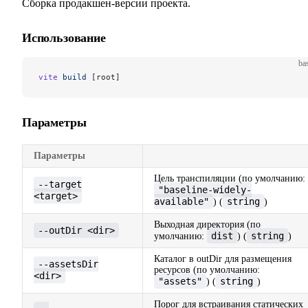
Сборка продакшен-версии проекта.
Использование
ba
vite
 build
 [root]
Параметры
Параметры
Цель транспиляции (по умолчанию:
--target
"baseline-widely-
<target>
available"
string
) (
)
Выходная директория (по
--outDir <dir>
dist
string
умолчанию:
) (
)
Каталог в outDir для размещения
--assetsDir
ресурсов (по умолчанию:
<dir>
"assets"
string
) (
)
Порог для встраивания статических