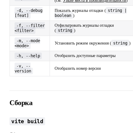
(см.
Узкие места в производительности
)
-d, --debug
string |
Показать журналы отладки (
[feat]
boolean
)
-f, --filter
Отфильтровать журналы отладки
string
<filter>
(
)
-m, --mode
string
Установить режим окружения (
)
<mode>
-h, --help
Отобразить доступные параметры
-v, --
Отобразить номер версии
version
Сборка
vite build