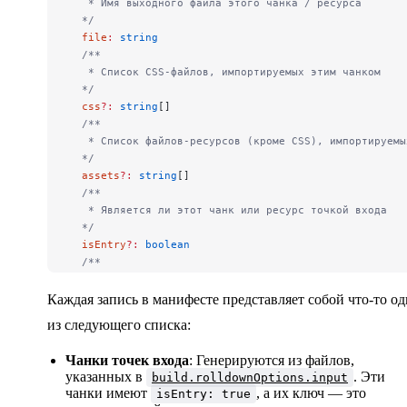
   * Имя выходного файла этого чанка / ресурса
  */
  file
:
 string
  /**
   * Список CSS-файлов, импортируемых этим чанком
  */
  css
?:
 string
[]
  /**
   * Список файлов-ресурсов (кроме CSS), импортируемы
  */
  assets
?:
 string
[]
  /**
   * Является ли этот чанк или ресурс точкой входа
  */
  isEntry
?:
 boolean
  /**
   * Имя этого чанка / ресурса, если известно
  */
Каждая запись в манифесте представляет собой что-то о
  name
?:
 string
из следующего списка:
  /**
   * Является ли этот чанк динамической точкой входа
Чанки точек входа
: Генерируются из файлов,
  *
указанных в
. Эти
build.rolldownOptions.input
  * Это поле присутствует только в JS-чанках.
чанки имеют
, а их ключ — это
isEntry: true
  */