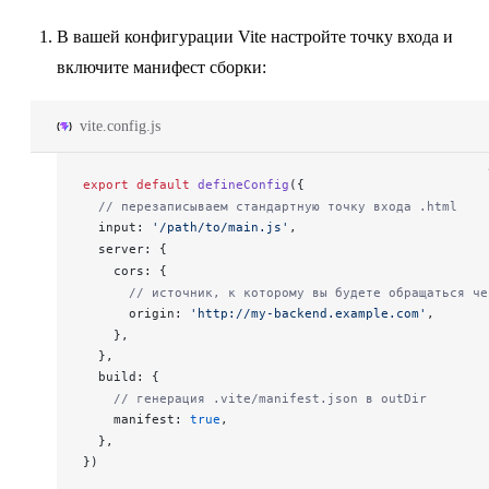
В вашей конфигурации Vite настройте точку входа и
включите манифест сборки:
vite.config.js
export
 default
defineConfig
({
  // перезаписываем стандартную точку входа .html
input
: 
'/path/to/main.js'
,
server
: {
cors
: {
      // источник, к которому вы будете обращаться че
origin
: 
'http://my-backend.example.com'
,
    },
  },
build
: {
    // генерация .vite/manifest.json в outDir
manifest
: 
true
,
  },
})