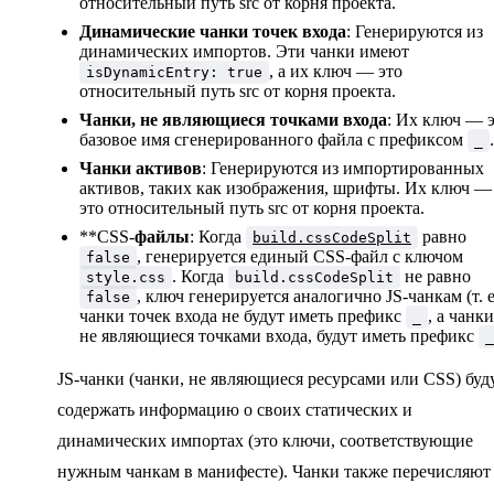
относительный путь src от корня проекта.
  isDynamicEntry
?:
 boolean
Динамические чанки точек входа
: Генерируются из
  /**
динамических импортов. Эти чанки имеют
   * Список статически импортируемых чанков этим чанк
, а их ключ — это
isDynamicEntry: true
  *
относительный путь src от корня проекта.
  * Значения — это ключи манифеста. Поле присутствует
  */
Чанки, не являющиеся точками входа
: Их ключ — 
базовое имя сгенерированного файла с префиксом
  imports
?:
 string
[]
.
_
  /**
Чанки активов
: Генерируются из импортированных
   * Список динамически импортируемых чанков этим чан
активов, таких как изображения, шрифты. Их ключ —
  *
это относительный путь src от корня проекта.
  * Значения — это ключи манифеста. Поле присутствует
**CSS-
файлы
: Когда
равно
build.cssCodeSplit
  */
, генерируется единый CSS-файл с ключом
false
  dynamicImports
?:
 string
[]
. Когда
не равно
style.css
build.cssCodeSplit
}
, ключ генерируется аналогично JS-чанкам (т. е
false
чанки точек входа не будут иметь префикс
, а чанки
_
не являющиеся точками входа, будут иметь префикс
_
JS-чанки (чанки, не являющиеся ресурсами или CSS) буд
содержать информацию о своих статических и
динамических импортах (это ключи, соответствующие
нужным чанкам в манифесте). Чанки также перечисляют