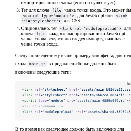
импортированного чанка (если он существует).
Тег для ключа
чанка точки входа. Это может б
file
для JavaScript или
<script type="module">
<link
для CSS.
rel="stylesheet">
Опционально, тег
для
<link rel="modulepreload">
ключа
каждого импортированного JavaScript-
file
чанка, снова рекурсивно следуя импорту, начиная с
чанка точки входа.
Следуя приведённому выше примеру манифеста, для точ
входа
в продакшен-сборке должны быть
main.js
включены следующие теги:
ht
<
link
 rel
=
"stylesheet"
 href
=
"assets/main.b82dbe22.css
<
link
 rel
=
"stylesheet"
 href
=
"assets/shared.a834bfc3.c
<
script
 type
=
"module"
 src
=
"assets/main.4889e940.js"
><
<!-- опционально -->
<
link
 rel
=
"modulepreload"
 href
=
"assets/shared.83069a5
В то время как следующее должно быть включено для