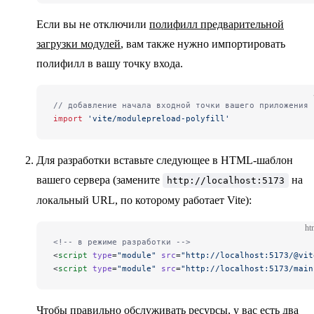
Если вы не отключили
полифилл предварительной
загрузки модулей
, вам также нужно импортировать
полифилл в вашу точку входа.
// добавление начала входной точки вашего приложения
import
 'vite/modulepreload-polyfill'
Для разработки вставьте следующее в HTML-шаблон
вашего сервера (замените
на
http://localhost:5173
локальный URL, по которому работает Vite):
ht
<!-- в режиме разработки -->
<
script
 type
=
"module"
 src
=
"http://localhost:5173/@vit
<
script
 type
=
"module"
 src
=
"http://localhost:5173/main
Чтобы правильно обслуживать ресурсы, у вас есть два