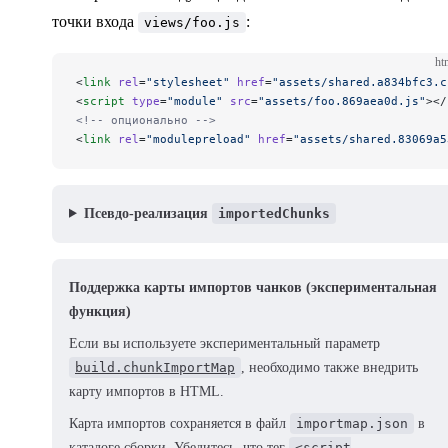
точки входа
:
views/foo.js
ht
<
link
 rel
=
"stylesheet"
 href
=
"assets/shared.a834bfc3.c
<
script
 type
=
"module"
 src
=
"assets/foo.869aea0d.js"
></
<!-- опционально -->
<
link
 rel
=
"modulepreload"
 href
=
"assets/shared.83069a5
Псевдо-реализация
importedChunks
Поддержка карты импортов чанков (экспериментальная
функция)
Если вы используете экспериментальный параметр
build.chunkImportMap
, необходимо также внедрить
карту импортов в HTML.
Карта импортов сохраняется в файл
importmap.json
в
каталоге сборки. Убедитесь, что тег
<script