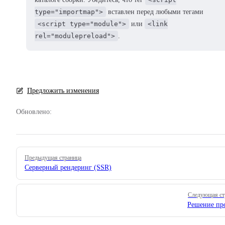
type="importmap">
вставлен перед любыми тегами
<script type="module">
или
<link
rel="modulepreload">
.
Предложить изменения
Обновлено:
Pager
Предыдущая страница
Серверный рендеринг (SSR)
Следующая ст
Решение пр