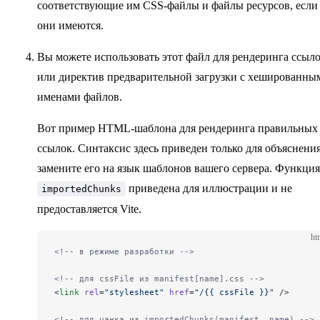
соответствующие им CSS-файлы и файлы ресурсов, если
они имеются.
Вы можете использовать этот файл для рендеринга ссыл
или директив предварительной загрузки с хешированны
именами файлов.
Вот пример HTML-шаблона для рендеринга правильных
ссылок. Синтаксис здесь приведен только для объяснения
замените его на язык шаблонов вашего сервера. Функция
приведена для иллюстрации и не
importedChunks
предоставляется Vite.
ht
<!-- в режиме разработки -->
<!-- для cssFile из manifest[name].css -->
<
link
 rel
=
"stylesheet"
 href
=
"/{{ cssFile }}"
 />
<!-- для чанка из importedChunks(manifest, name) -->