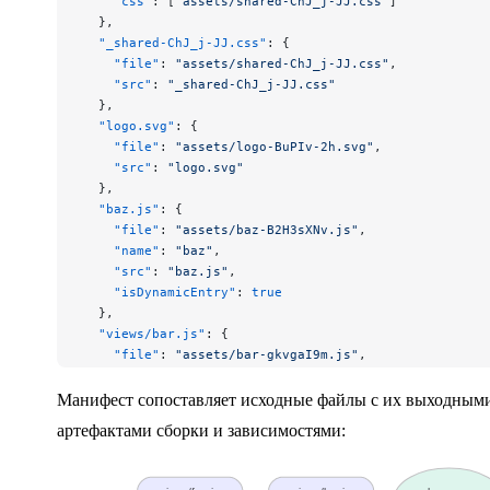
    "css"
: [
"assets/shared-ChJ_j-JJ.css"
]
  },
  "_shared-ChJ_j-JJ.css"
: {
    "file"
: 
"assets/shared-ChJ_j-JJ.css"
,
    "src"
: 
"_shared-ChJ_j-JJ.css"
  },
  "logo.svg"
: {
    "file"
: 
"assets/logo-BuPIv-2h.svg"
,
    "src"
: 
"logo.svg"
  },
  "baz.js"
: {
    "file"
: 
"assets/baz-B2H3sXNv.js"
,
    "name"
: 
"baz"
,
    "src"
: 
"baz.js"
,
    "isDynamicEntry"
: 
true
  },
  "views/bar.js"
: {
    "file"
: 
"assets/bar-gkvgaI9m.js"
,
    "name"
: 
"bar"
,
    "src"
: 
"views/bar.js"
,
Манифест сопоставляет исходные файлы с их выходным
    "isEntry"
: 
true
,
артефактами сборки и зависимостями:
    "imports"
: [
"_shared-B7PI925R.js"
],
    "dynamicImports"
: [
"baz.js"
]
  },