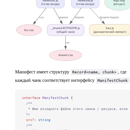
views/foo.js
views/bar.js
logo.svg
  "views/foo.js"
: {
(точка входа)
(точка входа)
(ресурс)
    "file"
: 
"assets/foo-BRBmoGS9.js"
,
    "name"
: 
"foo"
,
css
imports
imports
dynamicImports
    "src"
: 
"views/foo.js"
,
    "isEntry"
: 
true
,
_shared-B7PI925R.js
baz.js
    "imports"
: [
"_shared-B7PI925R.js"
],
foo.css
(общий чанк)
(динамический импорт)
    "css"
: [
"assets/foo-5UjPuW-k.css"
]
  }
css
}
shared.css
Манифест имеет структуру
, где
Record<name, chunk>
каждый чанк соответствует интерфейсу
ManifestChunk
interface
 ManifestChunk
 {
  /**
   * Имя исходного файла этого чанка / ресурса, если 
  */
  src
?:
 string
  /**