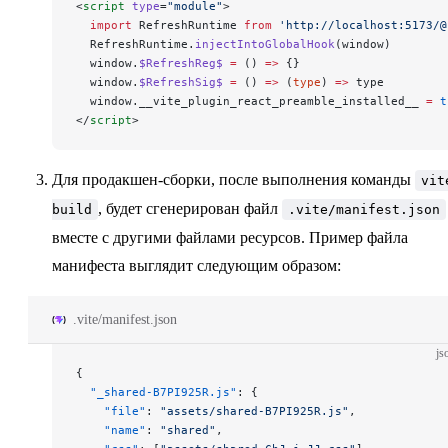
<
script
 type
=
"module"
>
  import
 RefreshRuntime 
from
 'http://localhost:5173/@
  RefreshRuntime.
injectIntoGlobalHook
(window)
  window.
$RefreshReg$
 =
 () 
=>
 {}
  window.
$RefreshSig$
 =
 () 
=>
 (
type
) 
=>
 type
  window.__vite_plugin_react_preamble_installed__ 
=
 t
</
script
>
Для продакшен-сборки, после выполнения команды
vit
, будет сгенерирован файл
build
.vite/manifest.json
вместе с другими файлами ресурсов. Пример файла
манифеста выглядит следующим образом:
.vite/manifest.json
js
{
  "_shared-B7PI925R.js"
: {
    "file"
: 
"assets/shared-B7PI925R.js"
,
    "name"
: 
"shared"
,