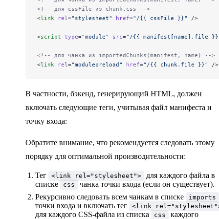
<!-- для cssFile из chunk.css -->
<
link
 rel
=
"stylesheet"
 href
=
"/{{ cssFile }}"
 />
<
script
 type
=
"module"
 src
=
"/{{ manifest[name].file }}
<!-- для чанка из importedChunks(manifest, name) -->
<
link
 rel
=
"modulepreload"
 href
=
"/{{ chunk.file }}"
 />
В частности, бэкенд, генерирующий HTML, должен
включать следующие теги, учитывая файл манифеста и
точку входа:
Обратите внимание, что рекомендуется следовать этому
порядку для оптимальной производительности:
Тег
для каждого файла в
<link rel="stylesheet">
списке
чанка точки входа (если он существует).
css
Рекурсивно следовать всем чанкам в списке
imports
точки входа и включать тег
<link rel="stylesheet"
для каждого CSS-файла из списка
каждого
css