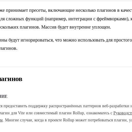
же принимает пресеты, включающие несколько плагинов в качест
для сложных функций (например, интеграции с фреймворками), 
скольких плагинов. Массив будет внутренне уплощен.
ны будут игнорироваться, что можно использовать для простог
лагинов.
лагинов
НИЕ
ся предоставить поддержку распространённых паттернов веб-разработки 
лагин для Vite или совместимый плагин Rollup, ознакомьтесь с
Руководст
ям
. Многие случаи, когда в проекте Rollup может потребоваться плагин, у