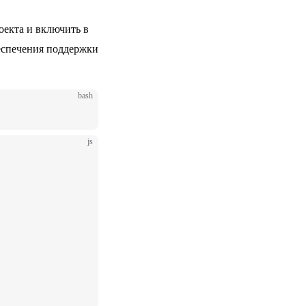
екта и включить в
беспечения поддержки
bash
js