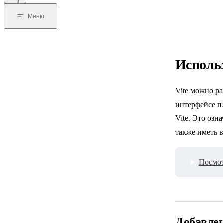
Меню
Исполь
Vite можно р
интерфейсе п
Vite. Это озн
также иметь 
Посмот
Добавле