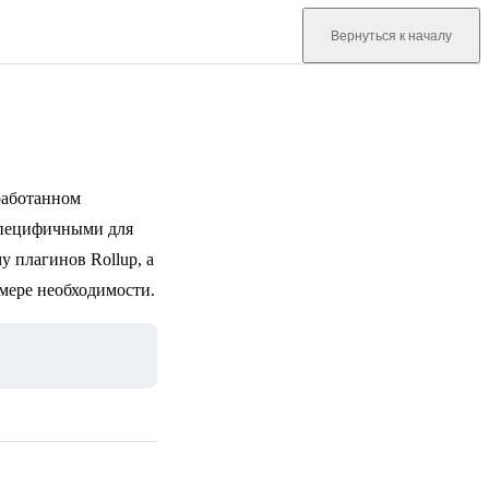
Вернуться к началу
работанном
специфичными для
му плагинов Rollup, а
мере необходимости.