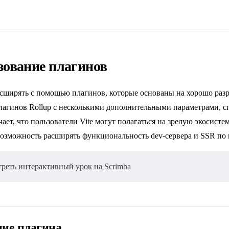
зование плагинов
асширять с помощью плагинов, которые основаны на хорошо раз
лагинов Rollup с несколькими дополнительными параметрами, 
ачает, что пользователи Vite могут полагаться на зрелую экосисте
возможность расширять функциональность dev-сервера и SSR по 
реть интерактивный урок на Scrimba
ние плагина