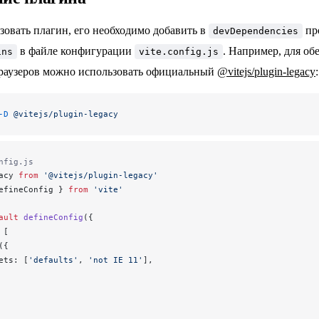
зовать плагин, его необходимо добавить в
про
devDependencies
в файле конфигурации
. Например, для о
ins
vite.config.js
раузеров можно использовать официальный
@vitejs/plugin-legacy
:
-D
 @vitejs/plugin-legacy
nfig.js
acy
from
 '@vitejs/plugin-legacy'
efineConfig
 } 
from
 'vite'
ault
defineConfig
({
 [
({
ets
: [
'defaults'
, 
'not IE 11'
],