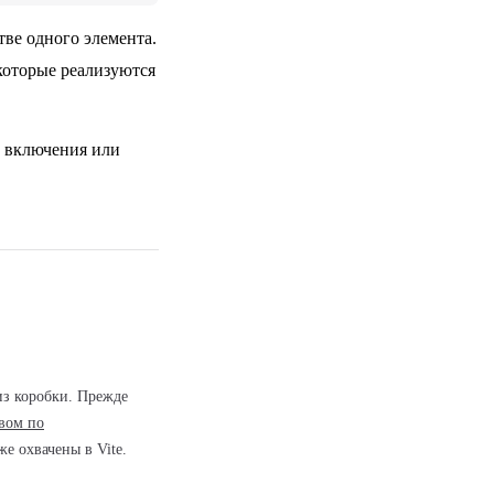
ве одного элемента.
которые реализуются
о включения или
из коробки. Прежде
вом по
же охвачены в Vite.