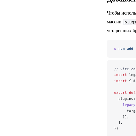
Чтобы исполь
массив
plug
устаревших б
$ 
npm
 add
 
// vite.co
import
leg
import
 { 
d
export
 def
plugins
:
legacy
targ
    }),
  ],
})