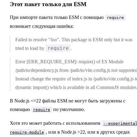
Этот пакет только для ESM
При импорте пакета только ESM с помощью
require
возникает следующая ошибка:
Failed to resolve "foo". This package is ESM only but it was
require
tried to load by
.
Error [ERR_REQUIRE_ESM]: require() of ES Module
/path/to/dependency.js from /path/to/vite.config.js not supported
Instead change the require of index.js in /path/to/vite.config.js t
dynamic import() which is available in all CommonJS modules
В Node.js <=22 файлы ESM не могут быть загружены с
помощью
по умолчанию.
require
Хотя это может работать с использованием
--experimenta
, или в Node.js >22, или в других средах
require-module