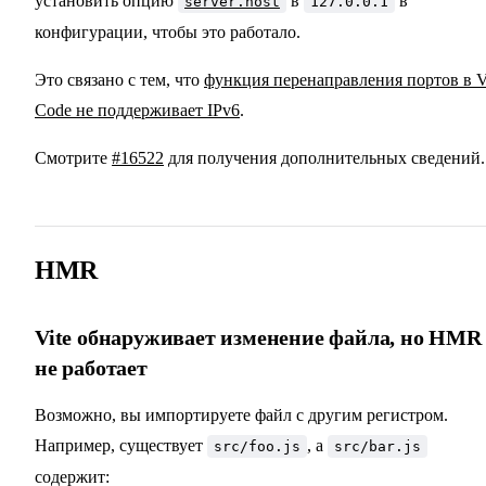
установить опцию
в
в
server.host
127.0.0.1
конфигурации, чтобы это работало.
Это связано с тем, что
функция перенаправления портов в 
Code не поддерживает IPv6
.
Смотрите
#16522
для получения дополнительных сведений.
HMR
Vite обнаруживает изменение файла, но HMR
не работает
Возможно, вы импортируете файл с другим регистром.
Например, существует
, а
src/foo.js
src/bar.js
содержит: