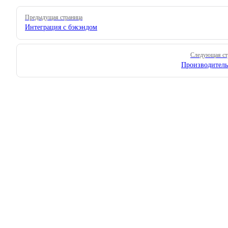
Pager
Предыдущая страница
Интеграция с бэкэндом
Следующая ст
Производитель