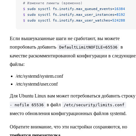
# Измените лимиты (временно)
$ 
sudo
 sysctl
 fs.inotify.max_queued_events=
16384
$ 
sudo
 sysctl
 fs.inotify.max_user_instances=
8192
$ 
sudo
 sysctl
 fs.inotify.max_user_watches=
524288
Если вышеуказанные шаги не сработают, вы можете
попробовать добавить
в
DefaultLimitNOFILE=65536
качестве раскомментированной конфигурации в следующие
файлы:
/etc/systemd/system.conf
/etc/systemd/user.conf
Для Ubuntu Linux вам может потребоваться добавить строк
в файл
- nofile 65536
/etc/security/limits.conf
вместо обновления конфигурационных файлов systemd.
Обратите внимание, что эти настройки сохраняются, но
требуется перезагрузка
.