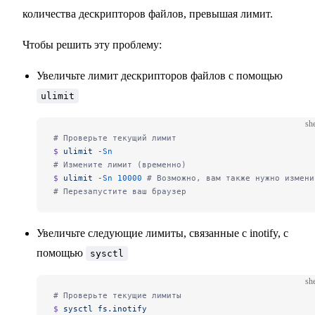
количества дескрипторов файлов, превышая лимит.
Чтобы решить эту проблему:
Увеличьте лимит дескрипторов файлов с помощью
ulimit
she
# Проверьте текущий лимит
$ 
ulimit
 -Sn
# Измените лимит (временно)
$ 
ulimit
 -Sn
 10000
 # Возможно, вам также нужно измени
# Перезапустите ваш браузер
Увеличьте следующие лимиты, связанные с inotify, с
помощью
sysctl
she
# Проверьте текущие лимиты
$ 
sysctl
 fs.inotify