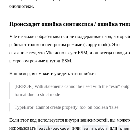
библиотеки.
Происходит ошибка синтаксиса / ошибка тип
Vite не может обрабатывать и не поддерживает код, которы
работает только в нестрогом режиме (sloppy mode). Это
связано с тем, что Vite использует ESM, и он всегда находит
в
строгом режиме
внутри ESM.
Например, вы можете увидеть эти ошибки:
[ERROR] With statements cannot be used with the "esm" outp
format due to strict mode
TypeError: Cannot create property 'foo' on boolean 'false'
Если этот код используется внутри зависимостей, вы может
использовать
(или
или
patch-package
yarn patch
pnpm