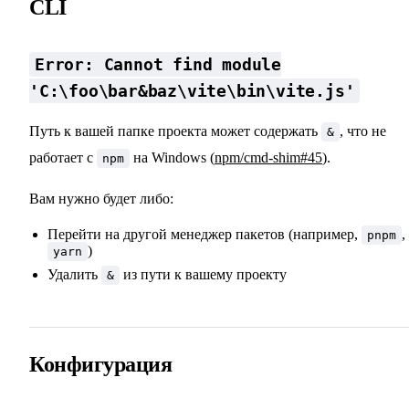
CLI
Error: Cannot find module
'C:\foo\bar&baz\vite\bin\vite.js'
Путь к вашей папке проекта может содержать
, что не
&
работает с
на Windows (
npm/cmd-shim#45
).
npm
Вам нужно будет либо:
Перейти на другой менеджер пакетов (например,
,
pnpm
)
yarn
Удалить
из пути к вашему проекту
&
Конфигурация