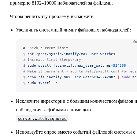
примерно 8192–10000 наблюдателей за файлами.
Чтобы решить эту проблему, вы можете:
Увеличить системный лимит файловых наблюдателей:
she
# Check current limit
$ 
cat
 /proc/sys/fs/inotify/max_user_watches
# Increase limit (temporary)
$ 
sudo
 sysctl
 fs.inotify.max_user_watches=
524288
# Make it permanent - add to /etc/sysctl.conf (or edi
$ 
echo
 "fs.inotify.max_user_watches=524288"
 |
 sudo
 te
$ 
sudo
 sysctl
 -p
Исключите директории с большим количеством файлов и
наблюдения за файлами с помощью
server.watch.ignored
Используйте опрос вместо событий файловой системы с