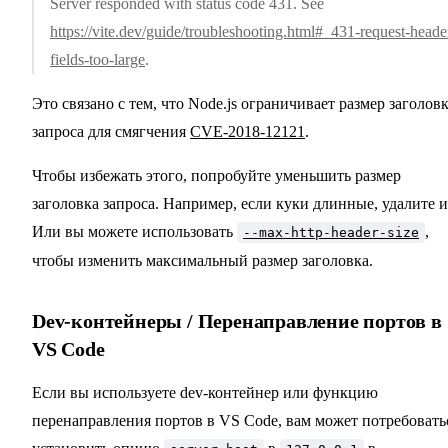
Server responded with status code 431. See
https://vite.dev/guide/troubleshooting.html#_431-request-heade
fields-too-large
.
Это связано с тем, что Node.js ограничивает размер заголов
запроса для смягчения
CVE-2018-12121
.
Чтобы избежать этого, попробуйте уменьшить размер
заголовка запроса. Например, если куки длинные, удалите и
Или вы можете использовать
,
--max-http-header-size
чтобы изменить максимальный размер заголовка.
Dev-контейнеры / Перенаправление портов в
VS Code
Если вы используете dev-контейнер или функцию
перенаправления портов в VS Code, вам может потребовать