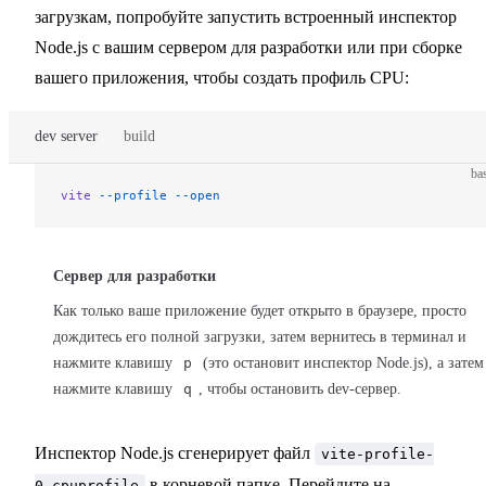
загрузкам, попробуйте запустить встроенный инспектор
Node.js с вашим сервером для разработки или при сборке
вашего приложения, чтобы создать профиль CPU:
dev server
build
ba
vite
 --profile
 --open
Сервер для разработки
Как только ваше приложение будет открыто в браузере, просто
дождитесь его полной загрузки, затем вернитесь в терминал и
нажмите клавишу
p
(это остановит инспектор Node.js), а затем
нажмите клавишу
q
, чтобы остановить dev-сервер.
Инспектор Node.js сгенерирует файл
vite-profile-
в корневой папке. Перейдите на
0.cpuprofile