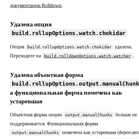
документации Rolldown
.
Удалена опция
build.rollupOptions.watch.chokidar
Опция
удалена.
build.rollupOptions.watch.chokidar
Переходите на
.
build.rolldownOptions.watch.watcher
Удалена объектная форма
build.rollupOptions.output.manualChun
а функциональная форма помечена как
устаревшая
Объектная форма опции
больше не
output.manualChunks
поддерживается. Функциональная форма
помечена как устаревшая (deprecated
output.manualChunks