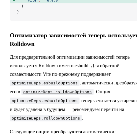
    "vite"
:
 "^8.0.0"
  }
}
Оптимизатор зависимостей теперь используе
Rolldown
Для предварительной оптимизации зависимостей теперь
используется Rolldown вместо esbuild. Для обратной
совместимости Vite по-прежнему поддерживает
, автоматически преобразу
optimizeDeps.esbuildOptions
его в
. Опция
optimizeDeps.rolldownOptions
теперь считается устаревш
optimizeDeps.esbuildOptions
и будет удалена в будущем — рекомендуем перейти на
.
optimizeDeps.rolldownOptions
Следующие опции преобразуются автоматически: