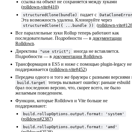
ссылка на объект не сохраняется между хуками
(
rolldown-vite#410
)
падает с
structuredClone(bundle)
DataCloneErro
Эта возможность удалена. Клонируйте через
(
rolldown-vite#12
structuredClone({ ...bundle })
Все параллельные хуки Rollup теперь работают как
последовательные. Подробности — в
документации
Rolldown
.
Директива
иногда не вставляется.
"use strict";
Подробности — в
документации Rolldown
.
Трансформация в ES5 и ниже с помощью plugin-legacy не
поддерживается (
rolldown-vite#452
)
Передача одного и того же браузера с разными версиями 
теперь вызывает ошибку: раньше esbuild
build.target
брал последнюю версию, что, скорее всего, не было
желаемым поведением.
Функции, которые Rolldown и Vite больше не
поддерживают:
build.rollupOptions.output.format: 'system'
(
rolldown#2387
)
build.rollupOptions.output.format: 'amd'
(
rolldown#2528
)