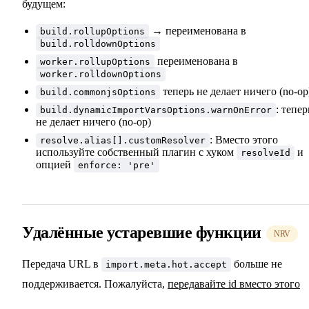
будущем:
→ переименована в
build.rollupOptions
build.rolldownOptions
переименована в
worker.rollupOptions
worker.rolldownOptions
теперь не делает ничего (no-op
build.commonjsOptions
: тепер
build.dynamicImportVarsOptions.warnOnError
не делает ничего (no-op)
: Вместо этого
resolve.alias[].customResolver
используйте собственный плагин с хуком
и
resolveId
опцией
enforce: 'pre'
Удалённые устаревшие функции
NRV
Передача URL в
больше не
import.meta.hot.accept
поддерживается. Пожалуйста,
передавайте id вместо этого