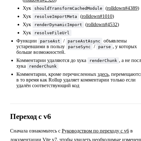
Хук
(
rolldown#4389
)
shouldTransformCachedModule
Хук
(
rolldown#1010
)
resolveImportMeta
Хук
(
rolldown#4532
)
renderDynamicImport
Хук
resolveFileUrl
Функции
/
объявлены
parseAst
parseAstAsync
устаревшими в пользу
/
, у которых
parseSync
parse
больше возможностей.
Комментарии удаляются до хука
, а не пос
renderChunk
хука
renderChunk
Комментарии, кроме перечисленных
здесь
, перемещаютс
в то время как Rollup удаляет комментарии только если
удалён соответствующий код
Переход с v6
Сначала ознакомьтесь с
Руководством по переходу с v6
в
документации Vite v7, чтобы увидеть необходимые изменен