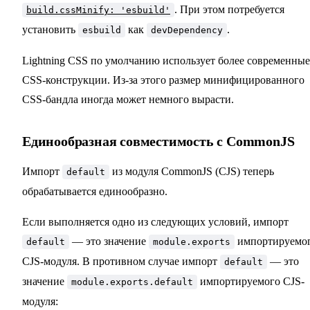
. При этом потребуется
build.cssMinify: 'esbuild'
установить
как
.
esbuild
devDependency
Lightning CSS по умолчанию использует более современные
CSS-конструкции. Из-за этого размер минифицированного
CSS-бандла иногда может немного вырасти.
Единообразная совместимость с CommonJS
Импорт
из модуля CommonJS (CJS) теперь
default
обрабатывается единообразно.
Если выполняется одно из следующих условий, импорт
— это значение
импортируемо
default
module.exports
CJS-модуля. В противном случае импорт
— это
default
значение
импортируемого CJS-
module.exports.default
модуля: