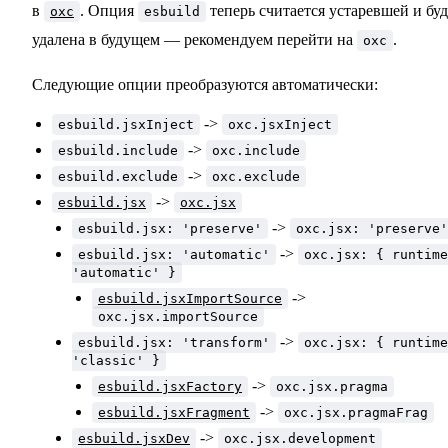
в
. Опция
теперь считается устаревшей и буд
oxc
esbuild
удалена в будущем — рекомендуем перейти на
.
oxc
Следующие опции преобразуются автоматически:
->
esbuild.jsxInject
oxc.jsxInject
->
esbuild.include
oxc.include
->
esbuild.exclude
oxc.exclude
->
esbuild.jsx
oxc.jsx
->
esbuild.jsx: 'preserve'
oxc.jsx: 'preserve'
->
esbuild.jsx: 'automatic'
oxc.jsx: { runtime
'automatic' }
->
esbuild.jsxImportSource
oxc.jsx.importSource
->
esbuild.jsx: 'transform'
oxc.jsx: { runtime
'classic' }
->
esbuild.jsxFactory
oxc.jsx.pragma
->
esbuild.jsxFragment
oxc.jsx.pragmaFrag
->
esbuild.jsxDev
oxc.jsx.development