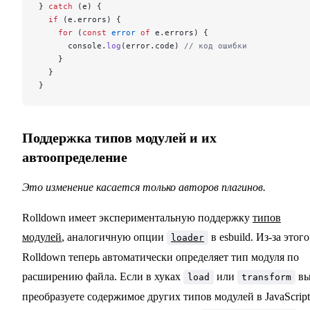
} 
catch
 (e) {
  if
 (e.errors) {
    for
 (
const
 error
 of
 e.errors) {
      console.
log
(error.code) 
// код ошибки
    }
  }
}
Поддержка типов модулей и их
автоопределение
Это изменение касается только авторов плагинов.
Rolldown имеет экспериментальную поддержку
типов
модулей
, аналогичную опции
в esbuild. Из-за этого
loader
Rolldown теперь автоматически определяет тип модуля по
расширению файла. Если в хуках
или
в
load
transform
преобразуете содержимое других типов модулей в JavaScript