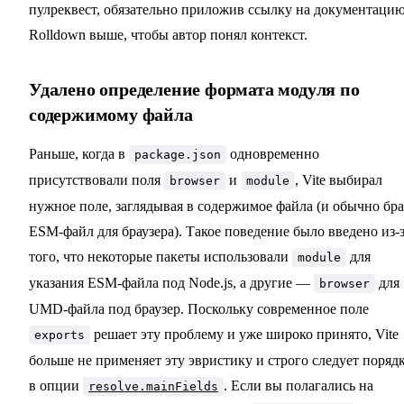
пулреквест, обязательно приложив ссылку на документаци
Rolldown выше, чтобы автор понял контекст.
Удалено определение формата модуля по
содержимому файла
Раньше, когда в
одновременно
package.json
присутствовали поля
и
, Vite выбирал
browser
module
нужное поле, заглядывая в содержимое файла (и обычно бр
ESM-файл для браузера). Такое поведение было введено из-
того, что некоторые пакеты использовали
для
module
указания ESM-файла под Node.js, а другие —
для
browser
UMD-файла под браузер. Поскольку современное поле
решает эту проблему и уже широко принято, Vite
exports
больше не применяет эту эвристику и строго следует поряд
в опции
. Если вы полагались на
resolve.mainFields