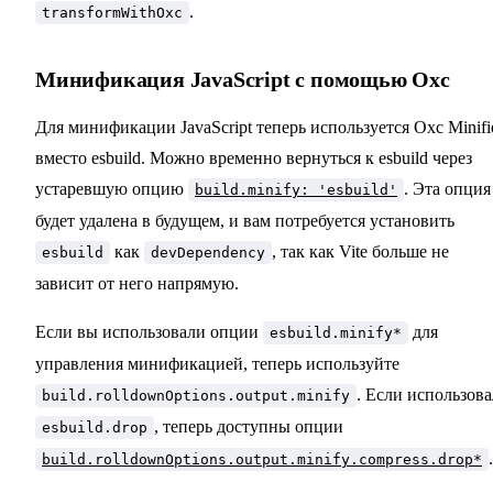
.
transformWithOxc
Минификация JavaScript с помощью Oxc
Для минификации JavaScript теперь используется Oxc Minifi
вместо esbuild. Можно временно вернуться к esbuild через
устаревшую опцию
. Эта опция
build.minify: 'esbuild'
будет удалена в будущем, и вам потребуется установить
как
, так как Vite больше не
esbuild
devDependency
зависит от него напрямую.
Если вы использовали опции
для
esbuild.minify*
управления минификацией, теперь используйте
. Если использов
build.rolldownOptions.output.minify
, теперь доступны опции
esbuild.drop
.
build.rolldownOptions.output.minify.compress.drop*