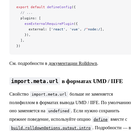
export
 default
 defineConfig
({
  // ...
  plugins: [
    esmExternalRequirePlugin
({
      external: [
'react'
, 
'vue'
,
 /
^
node:
/
],
    }),
  ],
})
См. подробности в
документации Rolldown
.
в форматах UMD / IIFE
import.meta.url
Свойство
больше не заменяется
import.meta.url
полифиллом в форматах вывода UMD / IIFE. По умолчанию
оно заменяется на
. Если нужно сохранить
undefined
прежнее поведение, используйте опцию
вместе с
define
. Подробности — в
build.rolldownOptions.output.intro