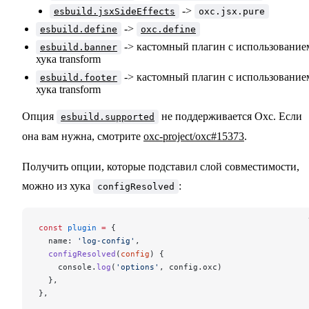
->
esbuild.jsxSideEffects
oxc.jsx.pure
->
esbuild.define
oxc.define
-> кастомный плагин с использование
esbuild.banner
хука transform
-> кастомный плагин с использование
esbuild.footer
хука transform
Опция
не поддерживается Oxc. Если
esbuild.supported
она вам нужна, смотрите
oxc-project/oxc#15373
.
Получить опции, которые подставил слой совместимости,
можно из хука
:
configResolved
const
 plugin
 =
 {
  name: 
'log-config'
,
  configResolved
(
config
) {
    console.
log
(
'options'
, config.oxc)
  },
},