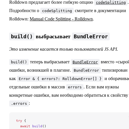
Rolldown предлагает более гибкую опцию
.
codeSplitting
Подробности о
смотрите в документации
codeSplitting
Rolldown:
Manual Code Splitting - Rolldown
.
выбрасывает
build()
BundleError
Это изменение касается только пользователей JS API.
теперь выбрасывает
вместо «сыро
build()
BundleError
ошибки, возникшей в плагине.
типизирован
BundleError
как
и оборачива
Error & { errors?: RolldownError[] }
отдельные ошибки в массив
. Если вам нужны
errors
конкретные ошибки, вам необходимо обратиться к свойству
:
.errors
try
 {
  await
 build
()