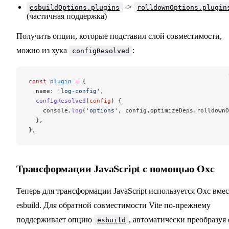
->
esbuildOptions.plugins
rolldownOptions.plugin
(частичная поддержка)
Получить опции, которые подставил слой совместимости,
можно из хука
:
configResolved
const
 plugin
 =
 {
  name: 
'log-config'
,
  configResolved
(
config
) {
    console.
log
(
'options'
, config.optimizeDeps.rolldownO
  },
},
Трансформации JavaScript с помощью Oxc
Теперь для трансформации JavaScript используется Oxc вме
esbuild. Для обратной совместимости Vite по-прежнему
поддерживает опцию
, автоматически преобразуя 
esbuild