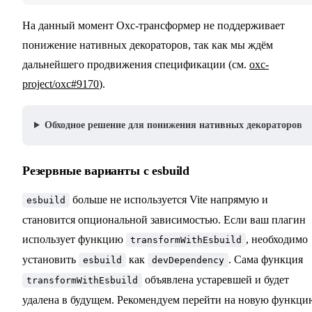
На данный момент Oxc-трансформер не поддерживает
понижение нативных декораторов, так как мы ждём
дальнейшего продвижения спецификации (см.
oxc-
project/oxc#9170
).
Обходное решение для понижения нативных декораторов
Резервные варианты с esbuild
больше не используется Vite напрямую и
esbuild
становится опциональной зависимостью. Если ваш плагин
использует функцию
, необходимо
transformWithEsbuild
установить
как
. Сама функция
esbuild
devDependency
объявлена устаревшей и будет
transformWithEsbuild
удалена в будущем. Рекомендуем перейти на новую функци