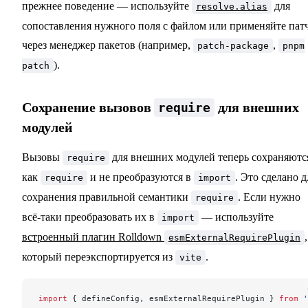
прежнее поведение — используйте
для
resolve.alias
сопоставления нужного поля с файлом или применяйте пат
через менеджер пакетов (например,
,
patch-package
pnpm
).
patch
Сохранение вызовов
для внешних
require
модулей
Вызовы
для внешних модулей теперь сохраняютс
require
как
и не преобразуются в
. Это сделано д
require
import
сохранения правильной семантики
. Если нужно
require
всё-таки преобразовать их в
— используйте
import
встроенный плагин Rolldown
,
esmExternalRequirePlugin
который переэкспортируется из
.
vite
import
 { defineConfig, esmExternalRequirePlugin } 
from
 '