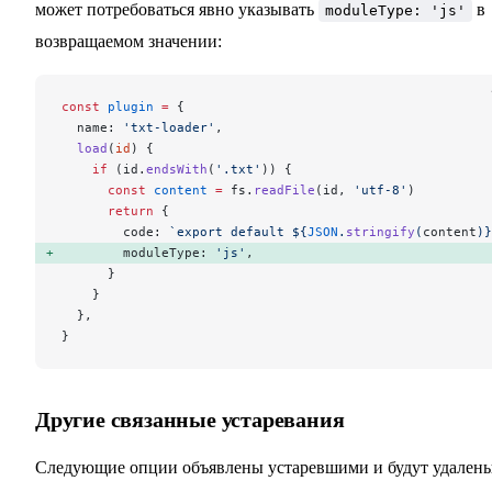
может потребоваться явно указывать
в
moduleType: 'js'
возвращаемом значении:
const
 plugin
 =
 {
  name: 
'txt-loader'
,
  load
(
id
) {
    if
 (id.
endsWith
(
'.txt'
)) {
      const
 content
 =
 fs.
readFile
(id, 
'utf-8'
)
      return
 {
        code: 
`export default ${
JSON
.
stringify
(
content
)
}
        moduleType: 
'js'
, 
      }
    }
  },
}
Другие связанные устаревания
Следующие опции объявлены устаревшими и будут удалены