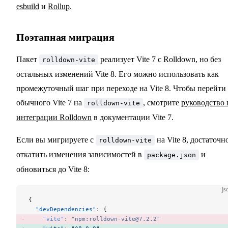
esbuild
и
Rollup
.
Поэтапная миграция
Пакет
реализует Vite 7 с Rolldown, но без
rolldown-vite
остальных изменений Vite 8. Его можно использовать как
промежуточный шаг при переходе на Vite 8. Чтобы перейти 
обычного Vite 7 на
, смотрите
руководство 
rolldown-vite
интеграции Rolldown
в документации Vite 7.
Если вы мигрируете с
на Vite 8, достаточн
rolldown-vite
откатить изменения зависимостей в
и
package.json
обновиться до Vite 8:
js
{
  "devDependencies"
: {
    "vite"
: 
"npm:rolldown-vite@7.2.2"