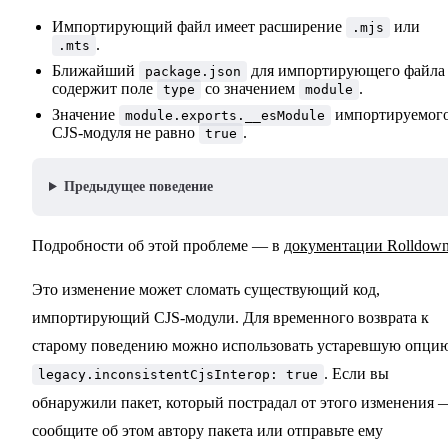
Импортирующий файл имеет расширение
или
.mjs
.
.mts
Ближайший
для импортирующего файла
package.json
содержит поле
со значением
.
type
module
Значение
импортируемог
module.exports.__esModule
CJS-модуля не равно
.
true
Предыдущее поведение
Подробности об этой проблеме — в
документации Rolldow
Это изменение может сломать существующий код,
импортирующий CJS-модули. Для временного возврата к
старому поведению можно использовать устаревшую опци
. Если вы
legacy.inconsistentCjsInterop: true
обнаружили пакет, который пострадал от этого изменения 
сообщите об этом автору пакета или отправьте ему