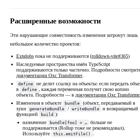
Расширенные возможности
Эти нарушающие совместимость изменения затронут лишь
небольшое количество проектов:
Extglobs
пока не поддерживаются (
rolldown-vite#365
)
Наследуемые пространства имён TypeScript
поддерживаются только частично. Подробности смотрите
документации Oxc Transformer
.
не делит ссылку на объекты: если передать объе
define
в
, каждая переменная получит свою копию
define
объекта. Подробности — в
документации Oxc Transforme
Изменения в объекте
(объект, передаваемый в
bundle
хуки
/
и возвращаемый
generateBundle
writeBundle
функцией
):
build
назначение
больше не
bundle[foo] = …
поддерживается (Rollup тоже не рекомендовал).
Используйте
.
this.emitFile()