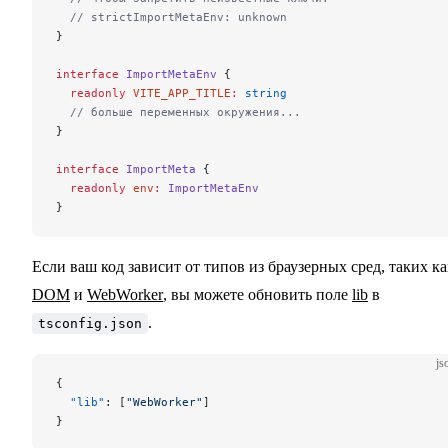
  // strictImportMetaEnv: unknown
}
interface
 ImportMetaEnv
 {
  readonly
 VITE_APP_TITLE
:
 string
  // больше переменных окружения...
}
interface
 ImportMeta
 {
  readonly
 env
:
 ImportMetaEnv
}
Если ваш код зависит от типов из браузерных сред, таких ка
DOM
и
WebWorker
, вы можете обновить поле
lib
в
.
tsconfig.json
js
{
  "lib"
: [
"WebWorker"
]
}