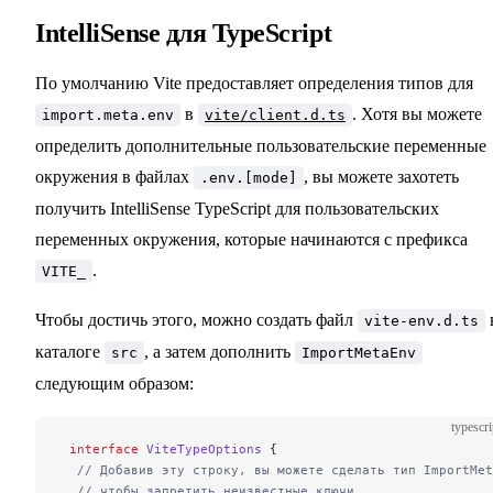
IntelliSense для TypeScript
По умолчанию Vite предоставляет определения типов для
в
. Хотя вы можете
import.meta.env
vite/client.d.ts
определить дополнительные пользовательские переменные
окружения в файлах
, вы можете захотеть
.env.[mode]
получить IntelliSense TypeScript для пользовательских
переменных окружения, которые начинаются с префикса
.
VITE_
Чтобы достичь этого, можно создать файл
vite-env.d.ts
каталоге
, а затем дополнить
src
ImportMetaEnv
следующим образом:
typescri
 interface
 ViteTypeOptions
 {
  // Добавив эту строку, вы можете сделать тип ImportMet
  // чтобы запретить неизвестные ключи.