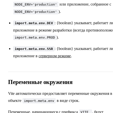
или приложение, собранное с
NODE_ENV='production'
).
NODE_ENV='production'
: {boolean} указывает, работает л
import.meta.env.DEV
приложение в режиме разработки (всегда противополож
).
import.meta.env.PROD
: {boolean} указывает, работает л
import.meta.env.SSR
приложение в
серверном режиме
.
Переменные окружения
Vite автоматически предоставляет переменные окружения в
объекте
в виде строк.
import.meta.env
Переменные, начинающиеся с префикса
, будут
VITE_