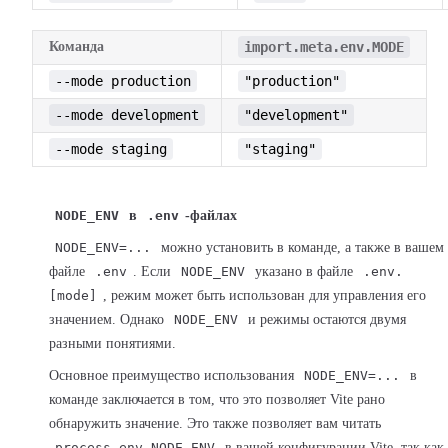
Команда
import.meta.env.MODE
--mode production
"production"
--mode development
"development"
--mode staging
"staging"
NODE_ENV
в
.env
-файлах
NODE_ENV=...
можно установить в команде, а также в вашем
файле
.env
. Если
NODE_ENV
указано в файле
.env.
[mode]
, режим может быть использован для управления его
значением. Однако
NODE_ENV
и режимы остаются двумя
разными понятиями.
Основное преимущество использования
NODE_ENV=...
в
команде заключается в том, что это позволяет Vite рано
обнаружить значение. Это также позволяет вам читать
process.env.NODE_ENV
в вашей конфигурации Vite, так как