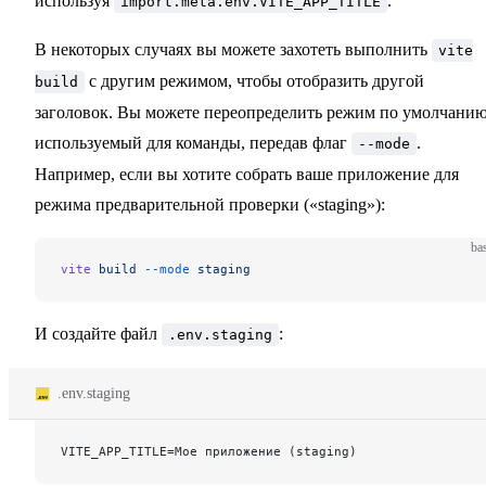
используя
.
import.meta.env.VITE_APP_TITLE
В некоторых случаях вы можете захотеть выполнить
vite
с другим режимом, чтобы отобразить другой
build
заголовок. Вы можете переопределить режим по умолчанию
используемый для команды, передав флаг
.
--mode
Например, если вы хотите собрать ваше приложение для
режима предварительной проверки («staging»):
ba
vite
 build
 --mode
 staging
И создайте файл
:
.env.staging
.env.staging
VITE_APP_TITLE=Мое приложение (staging)