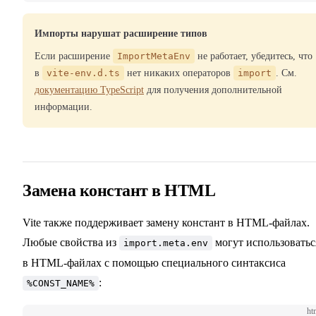
Импорты нарушат расширение типов
Если расширение
ImportMetaEnv
не работает, убедитесь, что
в
vite-env.d.ts
нет никаких операторов
import
. См.
документацию TypeScript
для получения дополнительной
информации.
Замена констант в HTML
Vite также поддерживает замену констант в HTML-файлах.
Любые свойства из
могут использоватьс
import.meta.env
в HTML-файлах с помощью специального синтаксиса
:
%CONST_NAME%
ht