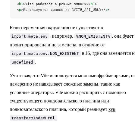
<
h1
>Vite работает в режиме %MODE%</
h1
>
<
p
>Используются данные из %VITE_API_URL%</
p
>
Если переменная окружения не существует в
, например,
, она будет
import.meta.env
%NON_EXISTENT%
проигнорирована и не заменена, в отличие от
в JS, где она заменяется н
import.meta.env.NON_EXISTENT
.
undefined
Учитывая, что Vite используется многими фреймворками, о
намеренно не навязывает сложные замены, такие как
условные операторы. Vite можно расширить с помощью
существующего пользовательского плагина
или
пользовательского плагина, который реализует
хук
.
transformIndexHtml