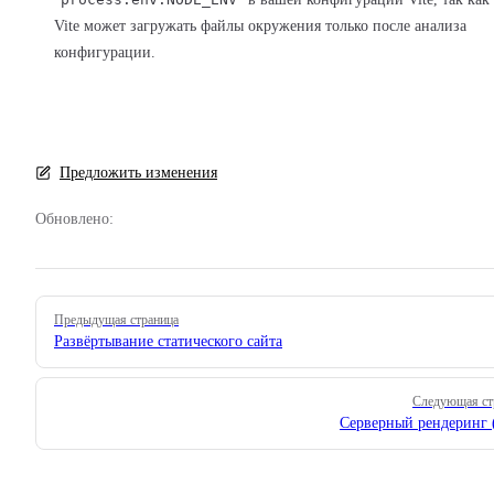
Vite может загружать файлы окружения только после анализа
конфигурации.
Предложить изменения
Обновлено:
Pager
Предыдущая страница
Развёртывание статического сайта
Следующая ст
Серверный рендеринг 