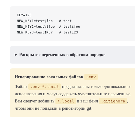
KEY=123
NEW_KEY1=test$foo   # test
NEW_KEY2=test\$foo  # test$foo
NEW_KEY3=test$KEY   # test123
Раскрытие переменных в обратном порядке
Игнорирование локальных файлов
.env
Файлы
.env.*.local
предназначены только для локального
использования и могут содержать чувствительные переменные.
Вам следует добавить
*.local
в ваш файл
.gitignore
,
чтобы они не попадали в репозиторий git.