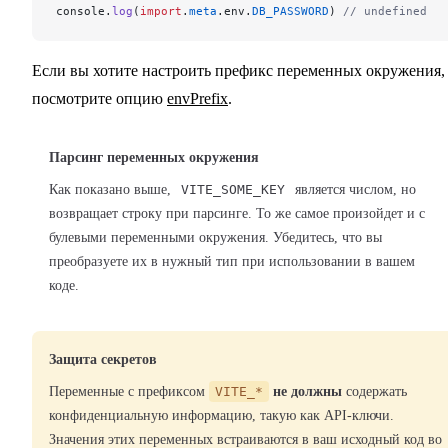
console.
log
(
import
.
meta
.env.
DB_PASSWORD
) 
// undefined
Если вы хотите настроить префикс переменных окружения,
посмотрите опцию
envPrefix
.
Парсинг переменных окружения
Как показано выше,
VITE_SOME_KEY
является числом, но
возвращает строку при парсинге. То же самое произойдет и с
булевыми переменными окружения. Убедитесь, что вы
преобразуете их в нужный тип при использовании в вашем
коде.
Защита секретов
Переменные с префиксом
VITE_*
не должны
содержать
конфиденциальную информацию, такую как API-ключи.
Значения этих переменных встраиваются в ваш исходный код во