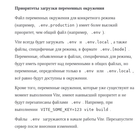
Приоритеты загрузки переменных окружения
Файл переменных окружения для конкретного режима
(например,
.env.production
) имеет более высокий
приоритет, чем общий файл (например,
.env
).
Vite всегда будет загружать
.env
и
.env.local
, а также
файлы, специфичные для режима, в формате
.env.[mode]
.
Переменные, объявленные в файлах, специфичных для режима,
будут иметь приоритет над переменными в общих файлах, но
переменные, определённые только в
.env
или
.env.local
,
всё равно будут доступны в окружении.
Кроме того, переменные окружения, которые уже существуют на
момент выполнения Vite, имеют наивысший приоритет и не
будут перезаписаны файлами
.env
. Например, при
выполнении
VITE_SOME_KEY=123 vite build
.
Файлы
.env
загружаются в начале работы Vite. Перезапустите
сервер после внесения изменений.