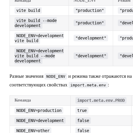
Команда
NODE_ENV
Режим
vite build
"production"
"prod
vite build --mode
"production"
"deve
development
NODE_ENV=development
"development"
"prod
vite build
NODE_ENV=development
vite build --mode
"development"
"deve
development
Разные значения
и режима также отражаются на
NODE_ENV
соответствующих свойствах
:
import.meta.env
Команда
import.meta.env.PROD
NODE_ENV=production
true
NODE_ENV=development
false
NODE_ENV=other
false